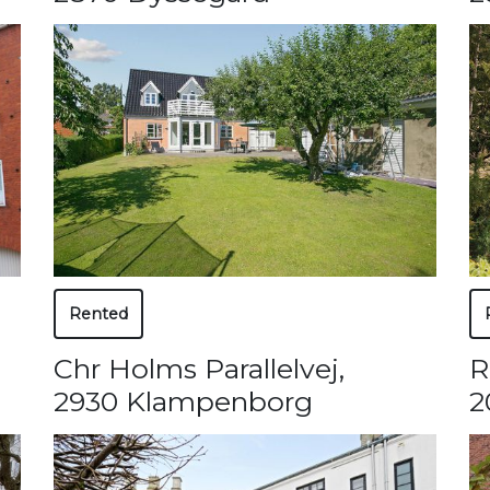
Rented
Chr Holms Parallelvej
,
R
2930 Klampenborg
2