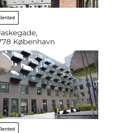
Rented
laskegade
,
778 København
Rented