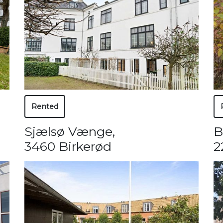
Rented
Sjælsø Vænge
,
B
3460 Birkerød
2