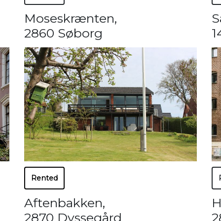
Moseskrænten
,
S
2860 Søborg
1
Rented
Aftenbakken
,
H
2870 Dyssegård
2