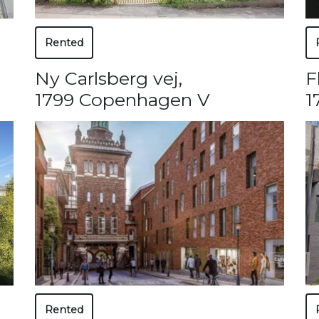
Rented
Ny Carlsberg vej
,
F
1799 Copenhagen V
1
Rented