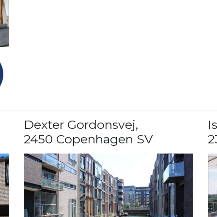
Dexter Gordonsvej
,
I
2450 Copenhagen SV
2