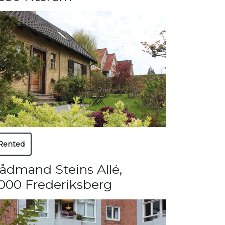
Rented
ådmand Steins Allé
,
000 Frederiksberg