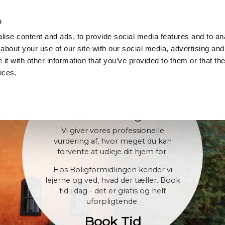
 US
CONTACT
TIL UDLEJERE
ARTICLES
s
ise content and ads, to provide social media features and to anal
about your use of our site with our social media, advertising and
t with other information that you’ve provided to them or that the
ices.
Gratis og
uforpligtende
vurdering
Vi giver vores professionelle
vurdering af, hvor meget du kan
forvente at udleje dit hjem for.
Hos Boligformidlingen kender vi
lejerne og ved, hvad der tæller. Book
tid i dag - det er gratis og helt
uforpligtende.
Book Tid