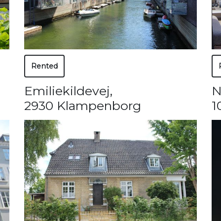
Rented
Emiliekildevej
,
N
2930 Klampenborg
1