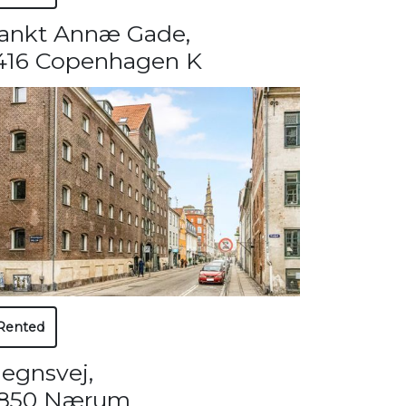
ankt Annæ Gade
,
416 Copenhagen K
Rented
egnsvej
,
850 Nærum