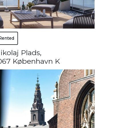
Rented
ikolaj Plads
,
067 København K